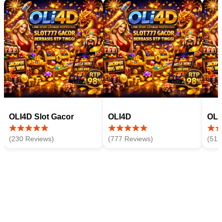
OLI4D Slot Gacor
OLI4D
OLI
(230 Reviews)
(777 Reviews)
(512