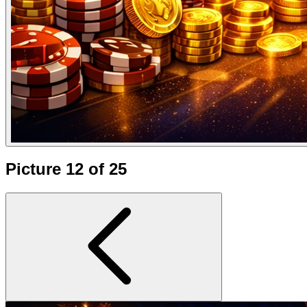
Picture 12 of 25