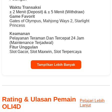
Waktu Transaksi
± 2 Menit (Deposit) & ± 5 Menit (Withdraw)
Game Favorit
Gates of Olympus, Mahjong Ways 2, Starlight
Princess
Keamanan
Pelayanan Teraman Dan Tercepat 24 Jam
(Maintenance Terjadwal)
Fitur Unggulan
Slot Gacor, Slot Maxwin, Slot Terpercaya
Tampilkan Lebih Banyak
Rating & Ulasan Pemain
Pelajari Lebih
OLI4D
Lanjut