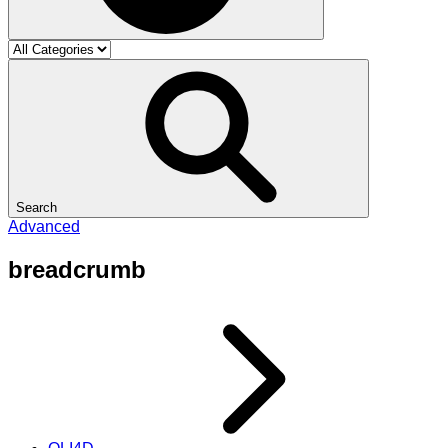
Search
Advanced
breadcrumb