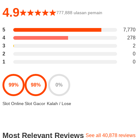
4.9
777,888 ulasan pemain
5
7,770
4
278
3
2
2
0
1
0
99%
98%
0%
Slot Online
Slot Gacor
Kalah / Lose
Most Relevant Reviews
See all 40,878 reviews