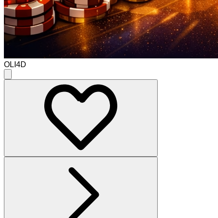
OLI4D