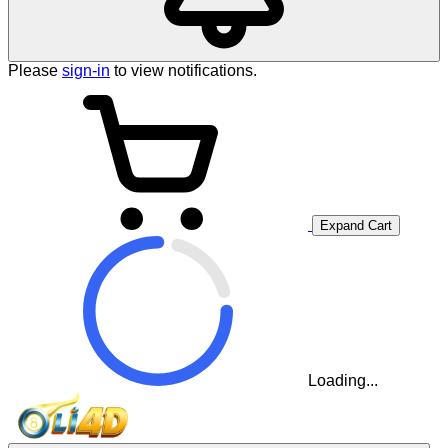
Please
sign-in
to view notifications.
Expand Cart
Loading...