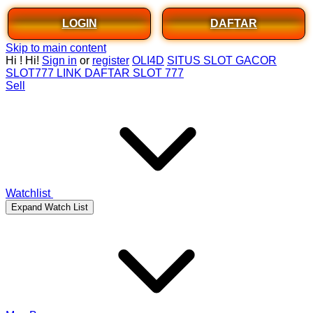
LOGIN
DAFTAR
Skip to main content
Hi
!
Hi!
Sign in
or
register
OLI4D
SITUS SLOT GACOR
SLOT777
LINK DAFTAR SLOT 777
Sell
Watchlist
Expand Watch List