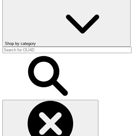
Shop by category